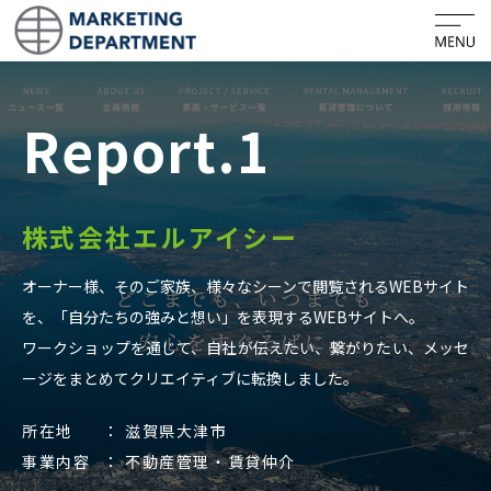
ホーム
Report.1
ビジネスコンセプト
会社概要
株式会社エルアイシー
PURPOSE・CREDO
オーナー様、そのご家族、様々なシーンで閲覧されるWEBサイト
サービス
を、「自分たちの強みと想い」を表現するWEBサイトへ。
マーケティング戦略の言語化
ワークショップを通じて、自社が伝えたい、繋がりたい、メッセ
ージをまとめてクリエイティブに転換しました。
フルオーダーWEBサイト制作
所在地
滋賀県大津市
マーケティング活動のPDCAサイクル
事業内容
不動産管理・賃貸仲介
マーケティングのセカンドオピニオン