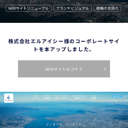
WEBサイトリニューアル
ブランドビジュアル
戦略の言語化
DTPデザイン・パンフレット・ツール制作
スチール・動画撮影
実例・実績
株式会社エルアイシー様のコーポレートサイ
マーケティングマガジン
トを本アップしました。
WEBサイトはコチラ
お問い合わせフォーム
大阪市西区南堀江1-11-9 SONO四ツ橋ビル ７F