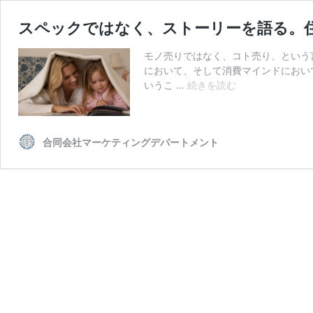
スペックではなく、ストーリーを語る。
モノ売りではなく、コト売り、という
において、そして消費マインドにおい
ス
いうこ …
続きを読む
ペ
ッ
ク
合同会社マーケティングデパートメント
で
は
な
く、
ス
ト
ー
リ
ー
を
語
る。