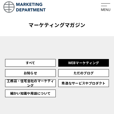
ホーム
マーケティングマガジン
ビジネスコンセプト
会社概要
PURPOSE・CREDO
すべて
WEBマーケティング
サービス
お知らせ
ただのブログ
マーケティング戦略の言語化
工務店・住宅会社のマーケティ
秀逸なサービスやプロダクト
ング
フルオーダーWEBサイト制作
細かい知識や用語について
マーケティング活動のPDCAサイクル
マーケティングのセカンドオピニオン