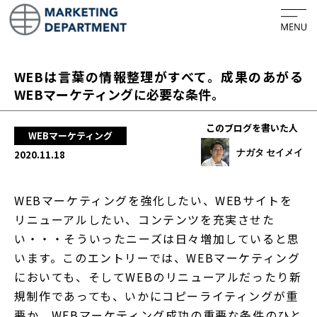
ホーム
WEBは言葉の情報整理がすべて。成果のあがる
ビジネスコンセプト
WEBマーケティングに必要な条件。
会社概要
このブログを書いた人
WEBマーケティング
PURPOSE・CREDO
ナガタ セイメイ
2020.11.18
サービス
WEBマーケティングを強化したい、WEBサイトを
リニューアルしたい、コンテンツを充実させた
マーケティング戦略の言語化
い・・・そういったニーズは日々増加していると思
フルオーダーWEBサイト制作
います。このエントリーでは、WEBマーケティング
においても、そしてWEBのリニューアルだったり新
マーケティング活動のPDCAサイクル
規制作であっても、いかにコピーライティングが重
マーケティングのセカンドオピニオン
要か、WEBマーケティング成功の重要な条件のひと