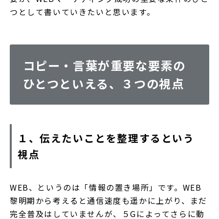
つとして書いていきたいと思います。
DTPデザイン・パンフレット・ツール制作
スチール・動画撮影
実例・実績
コピー・言葉が重要な要素の
マーケティングマガジン
ひとつといえる、３つの視点
お問い合わせフォーム
１、伝えたいことを整理するという
視点
WEB、というのは「情報の置き場所」です。WEB
黎明期から考えると通信速度も遥かに上がり、まだ
大阪市西区南堀江1-11-9 SONO四ツ橋ビル ７F
完全普及はしていませんが、５Gによってさらに動